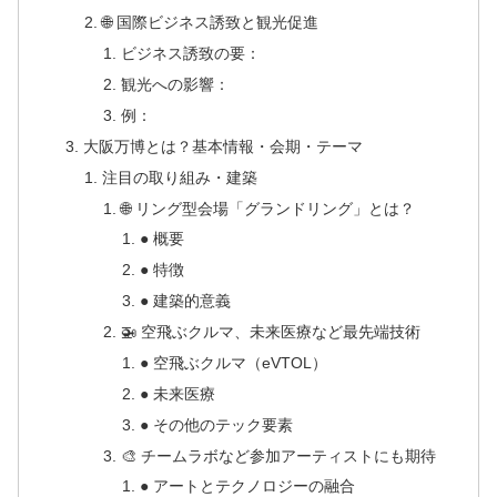
🌐 国際ビジネス誘致と観光促進
ビジネス誘致の要：
観光への影響：
例：
大阪万博とは？基本情報・会期・テーマ
注目の取り組み・建築
🌐 リング型会場「グランドリング」とは？
● 概要
● 特徴
● 建築的意義
🚁 空飛ぶクルマ、未来医療など最先端技術
● 空飛ぶクルマ（eVTOL）
● 未来医療
● その他のテック要素
🎨 チームラボなど参加アーティストにも期待
● アートとテクノロジーの融合