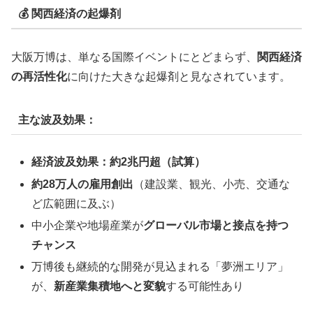
💰 関西経済の起爆剤
大阪万博は、単なる国際イベントにとどまらず、
関西経済
の再活性化
に向けた大きな起爆剤と見なされています。
主な波及効果：
経済波及効果：約2兆円超（試算）
約28万人の雇用創出
（建設業、観光、小売、交通な
ど広範囲に及ぶ）
中小企業や地場産業が
グローバル市場と接点を持つ
チャンス
万博後も継続的な開発が見込まれる「夢洲エリア」
が、
新産業集積地へと変貌
する可能性あり