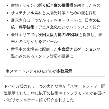
建物デザインは
折り紙
と
麻の葉模様
を融合したもの
サステナブル素材と太陽光対策のための庇を採用
展示内容は「つながり」をキーワードに、
日本の伝
統・科学技術・アニメ文化
などがバランスよく紹介
最終エリアでは
次回大阪万博のVR体験
も提供し、未
来とのつながりをアピール
世界中の来場者に配慮した
多言語ナビゲーション
や
温かみのあるスタッフ対応が話題に
🌐 スマートシティのモデルが多数展示
ドバイ万博のもう一つの大きな柱が「スマートシティ」関
連展示でした。特に以下の技術やインフラモデルが各国の
パビリオンやテーマ館で紹介されました：