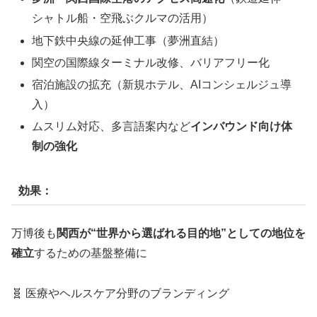
シャトル船・空飛ぶクルマの活用）
地下鉄中央線の延伸工事（夢洲直結）
関空の国際線ターミナル改修、バリアフリー化
宿泊施設の拡充（新規ホテル、AIコンシェルジュ導
入）
ムスリム対応、多言語案内など
インバウンド向け体
制の強化
効果：
万博後も
関西が“世界から選ばれる目的地”としての地位を
確立
するための基盤整備に
🧬 医療やヘルスケア分野のブランディング