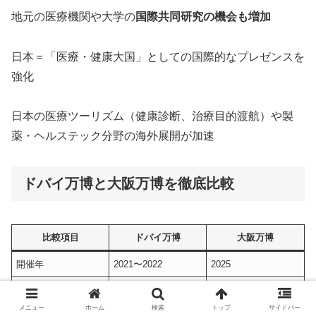
地元の医療機関や大学の
国際共同研究の機会も増加
日本＝「医療・健康大国」としての国際的なプレゼンスを
強化
日本の医療ツーリズム（健康診断、治療目的渡航）や製
薬・ヘルステック分野の海外展開が加速
ドバイ万博と大阪万博を徹底比較
比較項目
ドバイ万博
大阪万博
開催年
2021〜2022
2025
開催国
UAE（ドバイ）
日本（大阪）
メニュー
ホーム
検索
トップ
サイドバー
参加国数
190超
約150（予定）