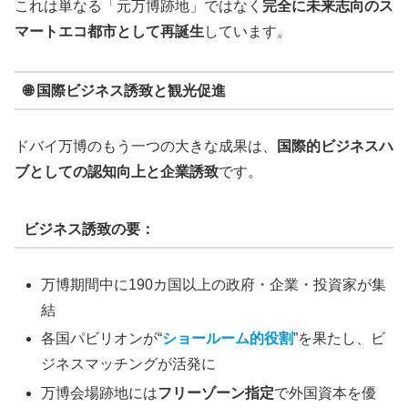
これは単なる「元万博跡地」ではなく
完全に未来志向のス
マートエコ都市として再誕生
しています。
🌐 国際ビジネス誘致と観光促進
ドバイ万博のもう一つの大きな成果は、
国際的ビジネスハ
ブとしての認知向上と企業誘致
です。
ビジネス誘致の要：
万博期間中に190カ国以上の政府・企業・投資家が集
結
各国パビリオンが“
ショールーム的役割
”を果たし、ビ
ジネスマッチングが活発に
万博会場跡地には
フリーゾーン指定
で外国資本を優